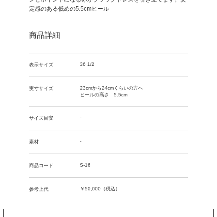
定感のある低めの5.5cmヒール
商品詳細
36 1/2
表示サイズ
23cmから24cmくらいの方へ
実寸サイズ
ヒールの高さ 5.5cm
-
サイズ目安
-
素材
S-16
商品コード
￥50,000（税込）
参考上代